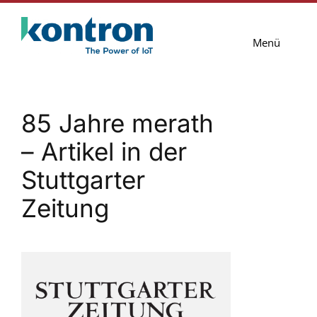
Zum
Inhalt
Menü
springen
Lösungen
85 Jahre merath
Services
– Artikel in der
Blog
Stuttgarter
Unternehmen
Zeitung
Kontakt