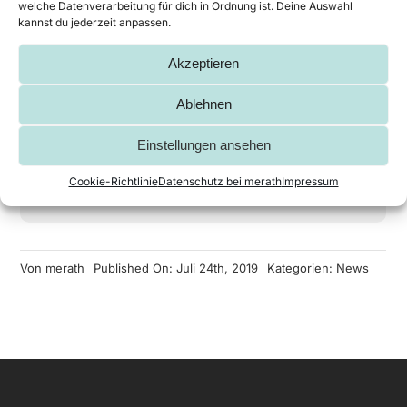
welche Datenverarbeitung für dich in Ordnung ist. Deine Auswahl
kannst du jederzeit anpassen.
Ihr individuelles
merath
Akzeptieren
Gehäuse in 4, 3,
metallsysteme ist
2, 1
für den „Großen
Ablehnen
Preis des
November 30th, 2020
Mittelstandes“
Einstellungen ansehen
nominiert
Januar 28th, 2020
Cookie-Richtlinie
Datenschutz bei merath
Impressum
Von
merath
Published On: Juli 24th, 2019
Kategorien:
News