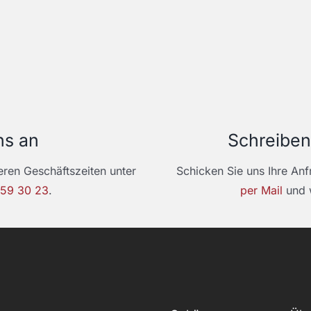
ns an
Schreiben
eren Geschäftszeiten unter
Schicken Sie uns Ihre An
959 30 23
.
per Mail
und w