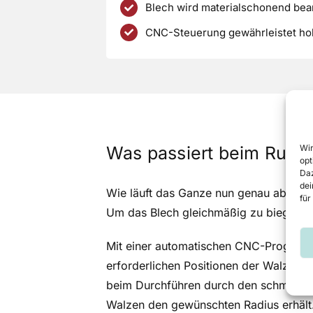
Blech wird materialschonend bear
CNC-Steuerung gewährleistet hoh
Wir
Was passiert beim Rund
opt
Daz
dei
Wie läuft das Ganze nun genau ab? Be
für
Um das Blech gleichmäßig zu biegen, sp
Mit einer automatischen CNC-Programm
erforderlichen Positionen der Walzen e
beim Durchführen durch den schmalen 
Walzen den gewünschten Radius erhält. 