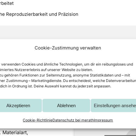
beitet
e Reproduzierbarkeit und Präzision
Cookie-Zustimmung verwalten
 verwenden Cookies und ähnliche Technologien, um dir ein reibungsloses und
biegen genau?
imiertes Nutzererlebnis auf unserer Website zu bieten.
u gehören Funktionen zur Seitennutzung, anonyme Statistikdaten und – mit
ner Zustimmung – Marketingdienste. Du entscheidest, welche Datenverarbeitu
im Rundbiegen werden die Bleche unter Krafteinwirkung äh
 dich in Ordnung ist. Deine Auswahl kannst du jederzeit anpassen.
ielt die Position der drei oder vier Walzen der Rundbiegem
Akzeptieren
Ablehnen
Einstellungen anseh
steuerung lassen sich die
rmitteln, sodass das Blech
Cookie-Richtlinie
Datenschutz bei merath
Impressum
Spalt zwischen den
Materialart,