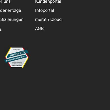
r uns
Kundenportal
denerfolge
Infoportal
tifizierungen
merath Cloud
g
AGB