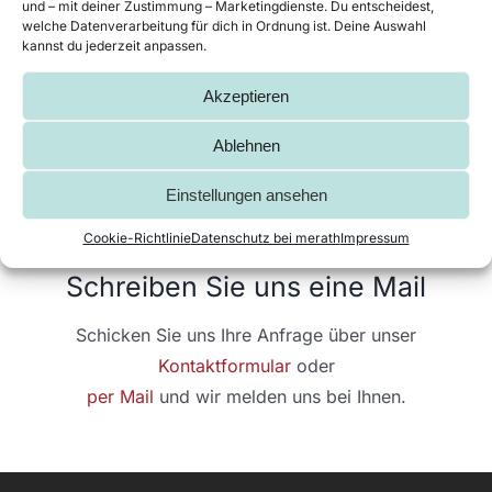
und – mit deiner Zustimmung – Marketingdienste. Du entscheidest,
Sie erreichen unseren Vertrieb zu unseren
welche Datenverarbeitung für dich in Ordnung ist. Deine Auswahl
kannst du jederzeit anpassen.
Geschäftszeiten unter der Nummer:
07151 959 30
23
.
Akzeptieren
Ablehnen
Einstellungen ansehen
Cookie-Richtlinie
Datenschutz bei merath
Impressum
Schreiben Sie uns eine Mail
Schicken Sie uns Ihre Anfrage über unser
Kontaktformular
oder
per Mail
und wir melden uns bei Ihnen.