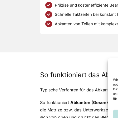
Präzise und kosteneffiziente Bear
Schnelle Taktzeiten bei konstan
Abkanten von Teilen mit komplex
So funktioniert das Abk
Wir
opt
Typische Verfahren für das Abkanten v
Daz
dei
für
So funktioniert
Abkanten (Gesenkbieg
die Matrize bzw. das Unterwerkzeug ge
sich von oben und drückt das Blech voll