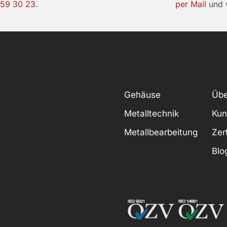
959 30 23
.
per Mail
und w
Gehäuse
Übe
Metalltechnik
Kun
Metallbearbeitung
Zer
Blo