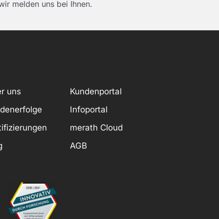
ir melden uns bei Ihnen.
r uns
Kundenportal
denerfolge
Infoportal
tifizierungen
merath Cloud
g
AGB