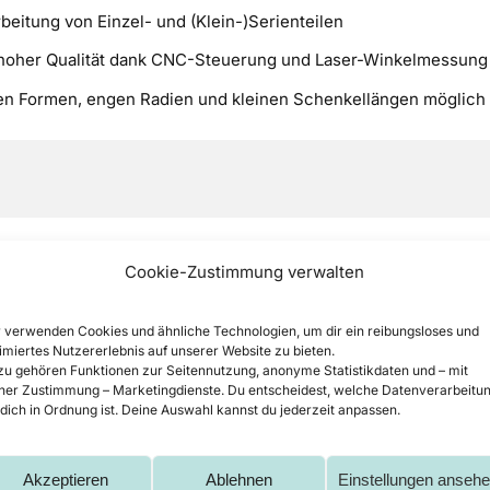
beitung von Einzel- und (Klein-)Serienteilen
t hoher Qualität dank CNC-Steuerung und Laser-Winkelmessung
en Formen, engen Radien und kleinen Schenkellängen möglich
Cookie-Zustimmung verwalten
anten und Biegen von Blech
 verwenden Cookies und ähnliche Technologien, um dir ein reibungsloses und
imiertes Nutzererlebnis auf unserer Website zu bieten.
on Blech sind das Gesenkbiegen (häufig auch einfach nur A
u gehören Funktionen zur Seitennutzung, anonyme Statistikdaten und – mit
ner Zustimmung – Marketingdienste. Du entscheidest, welche Datenverarbeitu
 dich in Ordnung ist. Deine Auswahl kannst du jederzeit anpassen.
en)
: Das Blech wird auf
legt, der Stempel senkt
Akzeptieren
Ablehnen
Einstellungen anseh
ständig in die Matrize. Es