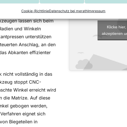
 Länge des Blechs.
Cookie-Richtlinie
Datenschutz bei merath
Impressum
kzeugen lassen sich beim
Klicke hie
Radien und Winkeln
akzeptieren un
antpressen unterstützen
teuerten Anschlag, an den
as Abkanten effizienter
nicht vollständig in das
rkzeug stoppt CNC-
chte Winkel erreicht wird
n die Matrize. Auf diese
inkel gebogen werden,
erfahren eignet sich
on Biegeteilen in