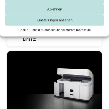
Medizinvorgaben beschichtet
Ablehnen
Gebogene Frontplatte aus 8 mm
Aluminium
Einstellungen ansehen
Ergonomisch gebogene Bedienfront
Cookie-Richtlinie
Datenschutz bei merath
Impressum
Stabiler Tragegriff für einen variablen
Einsatz