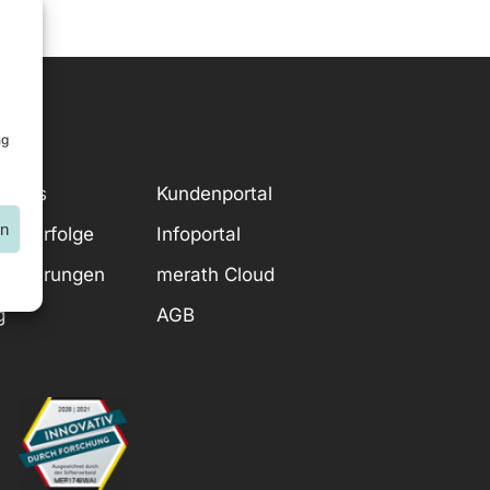
ng
r uns
Kundenportal
en
denerfolge
Infoportal
tifizierungen
merath Cloud
g
AGB