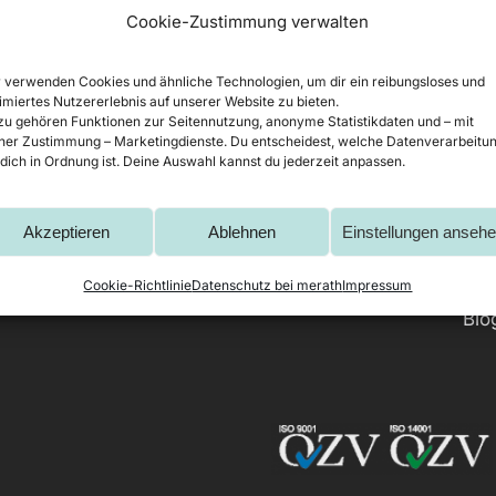
Cookie-Zustimmung verwalten
 verwenden Cookies und ähnliche Technologien, um dir ein reibungsloses und
imiertes Nutzererlebnis auf unserer Website zu bieten.
u gehören Funktionen zur Seitennutzung, anonyme Statistikdaten und – mit
ner Zustimmung – Marketingdienste. Du entscheidest, welche Datenverarbeitu
 dich in Ordnung ist. Deine Auswahl kannst du jederzeit anpassen.
Gehäuse
Übe
Akzeptieren
Ablehnen
Einstellungen anseh
Metalltechnik
Kun
Metallbearbeitung
Zer
Cookie-Richtlinie
Datenschutz bei merath
Impressum
Blo