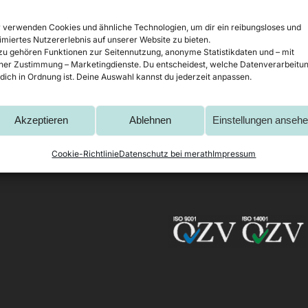
 verwenden Cookies und ähnliche Technologien, um dir ein reibungsloses und
imiertes Nutzererlebnis auf unserer Website zu bieten.
u gehören Funktionen zur Seitennutzung, anonyme Statistikdaten und – mit
ner Zustimmung – Marketingdienste. Du entscheidest, welche Datenverarbeitu
Gehäuse
Übe
 dich in Ordnung ist. Deine Auswahl kannst du jederzeit anpassen.
Metalltechnik
Kun
Akzeptieren
Ablehnen
Einstellungen anseh
Metallbearbeitung
Zer
Blo
Cookie-Richtlinie
Datenschutz bei merath
Impressum