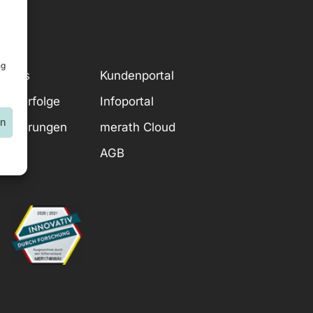
ng
r uns
Kundenportal
denerfolge
Infoportal
en
tifizierungen
merath Cloud
g
AGB