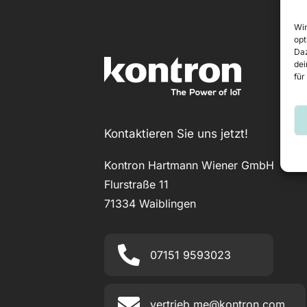
Wir
opt
Daz
dei
für
Kontaktieren Sie uns jetzt!
Kontron Hartmann Wiener GmbH
Flurstraße 11
71334 Waiblingen
07151 9593023
vertrieb.me@kontron.com