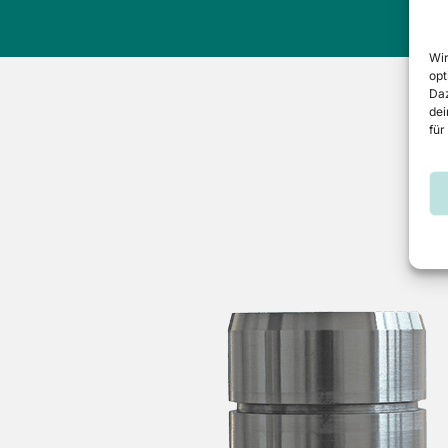
Wir
opt
Daz
dei
für