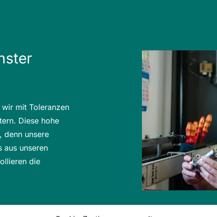
hster
n wir mit Toleranzen
tern. Diese hohe
n, denn unsere
es aus unseren
llieren die