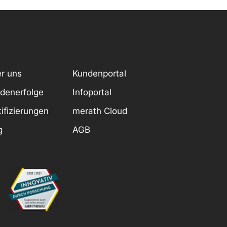
r uns
Kundenportal
denerfolge
Infoportal
tifizierungen
merath Cloud
g
AGB