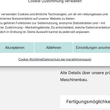
Cookie-Zustimmung verwalten
 verwenden Cookies und ähnliche Technologien, um dir ein reibungsloses und
imiertes Nutzererlebnis auf unserer Website zu bieten.
u gehören Funktionen zur Seitennutzung, anonyme Statistikdaten und – mit
ner Zustimmung – Marketingdienste. Du entscheidest, welche Datenverarbeitu
 dich in Ordnung ist. Deine Auswahl kannst du jederzeit anpassen.
Drehteile aus
Akzeptieren
Ablehnen
Einstellungen anseh
von merath au
Cookie-Richtlinie
Datenschutz bei merath
Impressum
Alle Details über unsere pr
Maschinenbau.
Fertigungsmöglichke