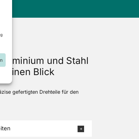
ng
 Aluminium und Stahl
en
f einen Blick
äzise gefertigten Drehteile für den
iten