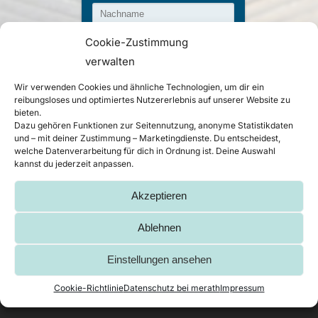
Cookie-Zustimmung
verwalten
Wir verwenden Cookies und ähnliche Technologien, um dir ein
reibungsloses und optimiertes Nutzererlebnis auf unserer Website zu
bieten.
Dazu gehören Funktionen zur Seitennutzung, anonyme Statistikdaten
Mit dem Klick auf
und – mit deiner Zustimmung – Marketingdienste. Du entscheidest,
"Absenden" stimmen Sie
welche Datenverarbeitung für dich in Ordnung ist. Deine Auswahl
der Verarbeitung Ihrer
kannst du jederzeit anpassen.
Daten im Rahmen unserer
Datenschutzerklärung
zu.
Akzeptieren
Ablehnen
Einstellungen ansehen
Cookie-Richtlinie
Datenschutz bei merath
Impressum