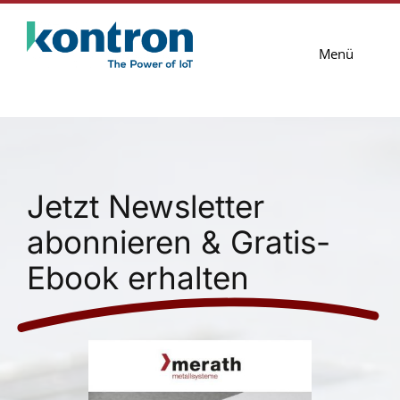
Zum
Inhalt
Menü
springen
Lösungen
Services
Jetzt Newsletter
Blog
abonnieren & Gratis-
Unternehmen
Ebook erhalten
Kontakt