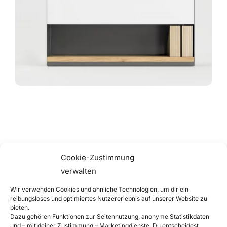
Cookie-Zustimmung
Kosten- und
verwalten
Funktionsoptimierung
Wir verwenden Cookies und ähnliche Technologien, um dir ein
Das Design wurde so angepasst, dass
reibungsloses und optimiertes Nutzererlebnis auf unserer Website zu
bieten.
Standardelemente wie Pflanzeinsätze aus
Dazu gehören Funktionen zur Seitennutzung, anonyme Statistikdaten
Kunststoff mit integriertem Bewässerungssystem
und – mit deiner Zustimmung – Marketingdienste. Du entscheidest,