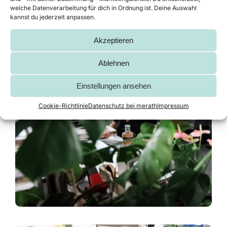
welche Datenverarbeitung für dich in Ordnung ist. Deine Auswahl
verwendet werden können. Auf diese Weise
kannst du jederzeit anpassen.
erzeugen wir die besten Kosten- sowie
Funktionsoptimierung.
Akzeptieren
Ablehnen
Einstellungen ansehen
Cookie-Richtlinie
Datenschutz bei merath
Impressum