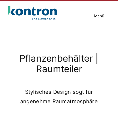
Zum
Inhalt
Menü
springen
Lösungen
Services
Pflanzenbehälter |
Blog
Raumteiler
Unternehmen
Kontakt
Stylisches Design sogt für
angenehme Raumatmosphäre