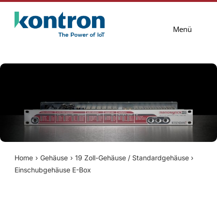
Zum
Inhalt
Menü
springen
Lösungen
Services
Blog
Unternehmen
Kontakt
Home
Gehäuse
19 Zoll-Gehäuse / Standardgehäuse
Einschubgehäuse E-Box