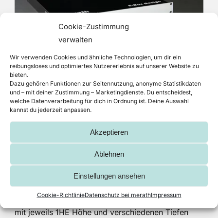
Cookie-Zustimmung
verwalten
Wir verwenden Cookies und ähnliche Technologien, um dir ein
reibungsloses und optimiertes Nutzererlebnis auf unserer Website zu
bieten.
Dazu gehören Funktionen zur Seitennutzung, anonyme Statistikdaten
und – mit deiner Zustimmung – Marketingdienste. Du entscheidest,
E-Box Design
welche Datenverarbeitung für dich in Ordnung ist. Deine Auswahl
kannst du jederzeit anpassen.
Akzeptieren
Das Design-Einschubgehäuse für Schränke im 19
Zoll-Format kommt völlig ohne Schrauben auf der
Ablehnen
Frontplatte aus. Ihre individuellen Aufdrücke wirken
so besonders edel.
Einstellungen ansehen
Cookie-Richtlinie
Datenschutz bei merath
Impressum
Das Design-Einschubgehäuse ist in drei Varianten
mit jeweils 1HE Höhe und verschiedenen Tiefen