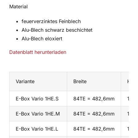
Material
feuerverzinktes Feinblech
Alu-Blech schwarz beschichtet
Alu-Blech eloxiert
Datenblatt herunterladen
Variante
Breite
Höh
E-Box Vario 1HE.S
84TE = 482,6mm
1HE
E-Box Vario 1HE.M
84TE = 482,6mm
1HE
E-Box Vario 1HE.L
84TE = 482,6mm
1HE