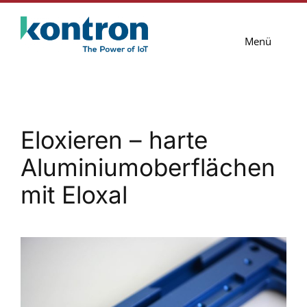
Zum
Inhalt
Menü
springen
Lösungen
Services
Eloxieren – harte
Blog
Aluminiumoberflächen
Unternehmen
mit Eloxal
Kontakt