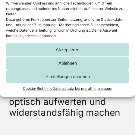
Wir verwenden Cookies und ähnliche Technologien, um dir ein
reibungsloses und optimiertes Nutzererlebnis auf unserer Website zu
geeignet für Anwendungen im Freien
bieten.
Dazu gehören Funktionen zur Seitennutzung, anonyme Statistikdaten
extrem harte und kratzfeste Oberfläche
und – mit deiner Zustimmung – Marketingdienste. Du entscheidest,
welche Datenverarbeitung für dich in Ordnung ist. Deine Auswahl
optische Aufwertung
kannst du jederzeit anpassen.
Akzeptieren
Ablehnen
Einstellungen ansehen
Jetzt Aluminiumteile
Cookie-Richtlinie
Datenschutz bei merath
Impressum
optisch aufwerten und
widerstandsfähig machen