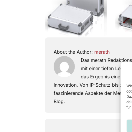
About the Author:
merath
Das merath Redaktions
mit einer tiefen Leidens
das Ergebnis einer ge
Innovation. Von IP-Schutz bis zum
Wir
opt
faszinierende Aspekte der Metallbea
Daz
Blog.
dei
für