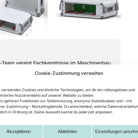
-Team vereint Fachkenntnisse im Maschinenbau
chaft für Metallverarbeitung. Jeder Artikel ist
Cookie-Zustimmung verwalten
meinsamen Begeisterung für Präzision und
 Laserschweißen – das Team erkundet
 verwenden Cookies und ähnliche Technologien, um dir ein reibungsloses und
imiertes Nutzererlebnis auf unserer Website zu bieten.
rbeitung und teilt seine Expertise in diesem
u gehören Funktionen zur Seitennutzung, anonyme Statistikdaten und – mit
ner Zustimmung – Marketingdienste. Du entscheidest, welche Datenverarbeitu
 dich in Ordnung ist. Deine Auswahl kannst du jederzeit anpassen.
Akzeptieren
Ablehnen
Einstellungen anseh