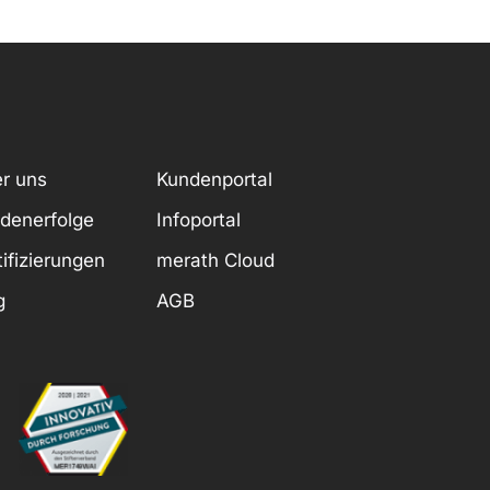
r uns
Kundenportal
denerfolge
Infoportal
tifizierungen
merath Cloud
g
AGB