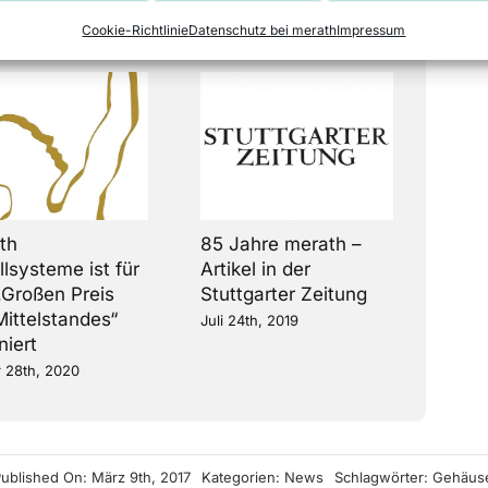
Cookie-Richtlinie
Datenschutz bei merath
Impressum
th
85 Jahre merath –
Ihr i
lsysteme ist für
Artikel in der
Gehä
„Großen Preis
Stuttgarter Zeitung
Novem
Mittelstandes“
Juli 24th, 2019
niert
 28th, 2020
ublished On: März 9th, 2017
Kategorien:
News
Schlagwörter:
Gehäus