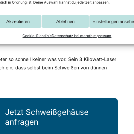
 dich in Ordnung ist. Deine Auswahl kannst du jederzeit anpassen.
bei uns ein Schweißgehäuse
Akzeptieren
Ablehnen
Einstellungen anseh
Mühelos und anmutig fliegt der 6-Achs-Knickarm des
Cookie-Richtlinie
Datenschutz bei merath
Impressum
 verbindet ganz ohne Schrauben, was für immer
r so schnell keiner was vor. Sein 3 Kilowatt-Laser
lech ein, dass selbst beim Schweißen von dünnen
Jetzt Schweißgehäuse
anfragen