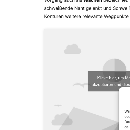
Vorgang auch als
teachen
bezeichnet.
schweißende Naht gelenkt und Schweiß
Konturen weitere relevante Wegpunkte 
Klicke hier, um M
akzeptieren und dies
Wir
opt
Daz
dei