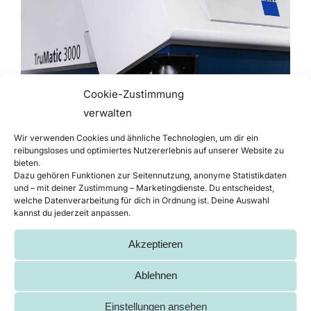
Cookie-Zustimmung
verwalten
Wir verwenden Cookies und ähnliche Technologien, um dir ein
reibungsloses und optimiertes Nutzererlebnis auf unserer Website zu
bieten.
Dazu gehören Funktionen zur Seitennutzung, anonyme Statistikdaten
Blech lasern oder
und – mit deiner Zustimmung – Marketingdienste. Du entscheidest,
welche Datenverarbeitung für dich in Ordnung ist. Deine Auswahl
stanzen? Teil 2: Die
kannst du jederzeit anpassen.
Vorteile des Lasers
Akzeptieren
Ablehnen
Blech lasern ist eine Fertigungsmethode, mit der
sich vor allem bei kleineren Losgrößen präzise
Einstellungen ansehen