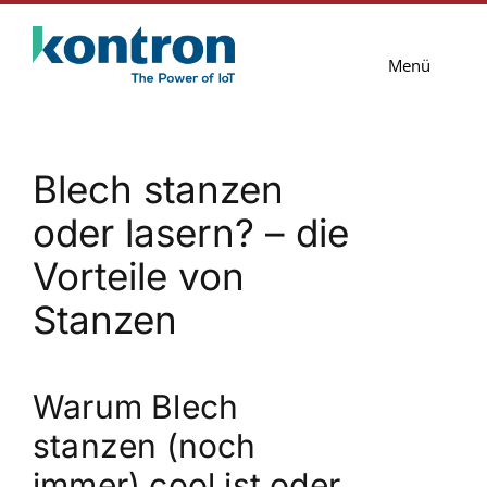
Zum
Inhalt
Menü
springen
Lösungen
Blech stanzen
Services
oder lasern? – die
Blog
Vorteile von
Unternehmen
Stanzen
Kontakt
Warum Blech
stanzen (noch
immer) cool ist oder