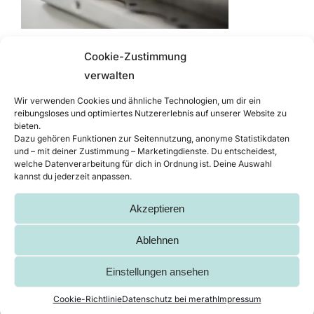
Für ausreichend Stabilität sorgt bei
Cookie-Zustimmung
dünnen Blechen ein Gewindedurchzug
verwalten
Wie das genau auf der Stanzmaschine
Wir verwenden Cookies und ähnliche Technologien, um dir ein
reibungsloses und optimiertes Nutzererlebnis auf unserer Website zu
funktioniert und wie sich Gewinde
bieten.
sogar in besonders dünne Bleche auf
Dazu gehören Funktionen zur Seitennutzung, anonyme Statistikdaten
und – mit deiner Zustimmung – Marketingdienste. Du entscheidest,
der Stanze einbringen lassen, erfahren
welche Datenverarbeitung für dich in Ordnung ist. Deine Auswahl
Sie übrigens bei unserem kleinen
kannst du jederzeit anpassen.
Ausflug in die Welt der Gewinde bei
Akzeptieren
der Gehäusekonstruktion
.
Ablehnen
So viel sei verraten, Umformungen in
Form von Senkungen spielen dabei
Einstellungen ansehen
eine große Rolle. Diese lassen sich
Cookie-Richtlinie
Datenschutz bei merath
Impressum
übrigens auch schon gleich auf der