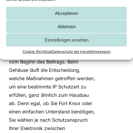
um den
gewünschten IP
Akzeptieren
Schutzgrad zu
Ablehnen
erreichen
Einstellungen ansehen
Cookie-Richtlinie
Datenschutz bei merath
Impressum
Denken wir zurück an das Beispiel
vom Beginn des Beitrags. Beim
Gehäuse läuft die Entscheidung,
welche Maßnahmen getroffen werden,
um eine bestimmte IP Schutzart zu
erfüllen, ganz ähnlich zum Hausbau
ab. Denn egal, ob Sie Fort Knox oder
einen einfachen Unterstand benötigen,
Sie wählen je nach Schutzanspruch
Ihrer Elektronik zwischen