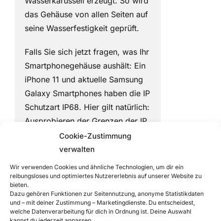
Wasserkarussell erzeugt. So wird
das Gehäuse von allen Seiten auf
seine Wasserfestigkeit geprüft.
Falls Sie sich jetzt fragen, was Ihr
Smartphonegehäuse aushält: Ein
iPhone 11 und aktuelle Samsung
Galaxy Smartphones haben die IP
Schutzart IP68. Hier gilt natürlich:
Ausprobieren der Grenzen der IP
Schutzart auf eigene
Cookie-Zustimmung
Verantwortung…
verwalten
Wir verwenden Cookies und ähnliche Technologien, um dir ein
reibungsloses und optimiertes Nutzererlebnis auf unserer Website zu
2.
bieten.
Dazu gehören Funktionen zur Seitennutzung, anonyme Statistikdaten
Konstruktionskniffe,
und – mit deiner Zustimmung – Marketingdienste. Du entscheidest,
welche Datenverarbeitung für dich in Ordnung ist. Deine Auswahl
kannst du jederzeit anpassen.