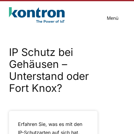
Zum
Inhalt
Menü
springen
Lösungen
IP Schutz bei
Services
Gehäusen –
Blog
Unterstand oder
Unternehmen
Fort Knox?
Kontakt
Erfahren Sie, was es mit den
IP-Schutzarten auf sich hat,