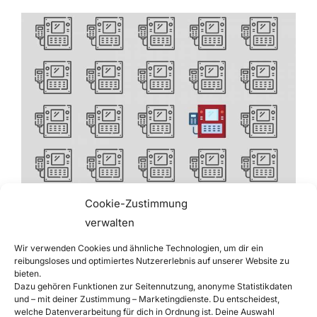
Cookie-Zustimmung
So wichtig ist Design bei
verwalten
Maschinen und
Wir verwenden Cookies und ähnliche Technologien, um dir ein
reibungsloses und optimiertes Nutzererlebnis auf unserer Website zu
Industrieprodukten
bieten.
Dazu gehören Funktionen zur Seitennutzung, anonyme Statistikdaten
und – mit deiner Zustimmung – Marketingdienste. Du entscheidest,
welche Datenverarbeitung für dich in Ordnung ist. Deine Auswahl
Das Design von Maschinen und anderen